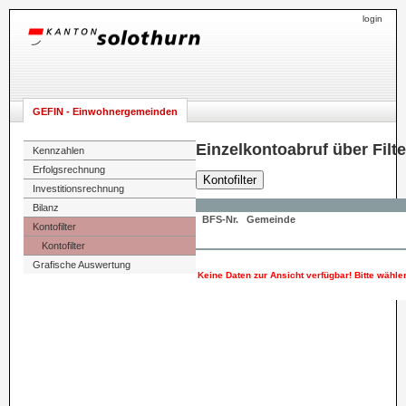
login
GEFIN - Einwohnergemeinden
Einzelkontoabruf über Filte
Kennzahlen
Erfolgsrechnung
Kontofilter
Investitionsrechnung
Bilanz
BFS-Nr.
Gemeinde
Kontofilter
Kontofilter
Grafische Auswertung
Keine Daten zur Ansicht verfügbar! Bitte wählen