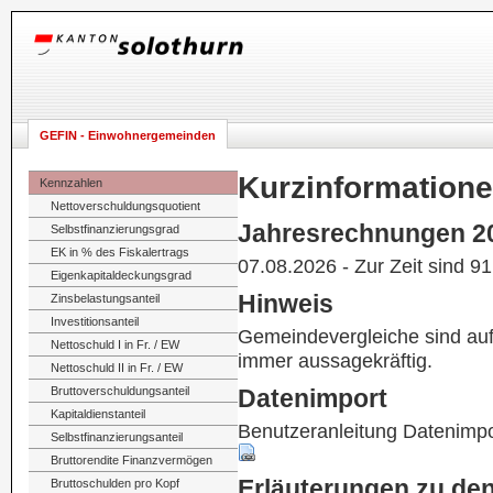
GEFIN - Einwohnergemeinden
Kurzinformation
Kennzahlen
Nettoverschuldungsquotient
Jahresrechnungen 2
Selbstfinanzierungsgrad
EK in % des Fiskalertrags
07.08.2026 - Zur Zeit sind 9
Eigenkapitaldeckungsgrad
Hinweis
Zinsbelastungsanteil
Investitionsanteil
Gemeindevergleiche sind au
Nettoschuld I in Fr. / EW
immer aussagekräftig.
Nettoschuld II in Fr. / EW
Bruttoverschuldungsanteil
Datenimport
Kapitaldienstanteil
Benutzeranleitung Datenimpo
Selbstfinanzierungsanteil
Bruttorendite Finanzvermögen
Erläuterungen zu de
Bruttoschulden pro Kopf