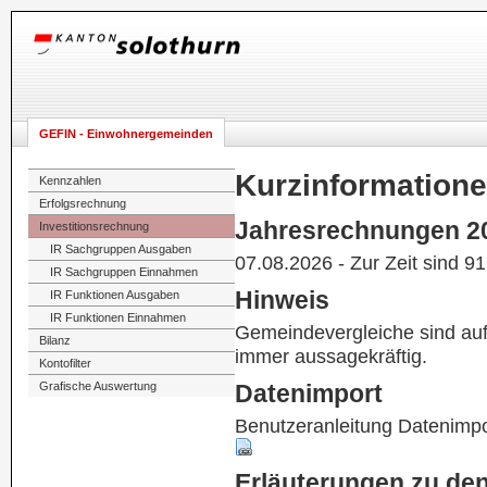
GEFIN - Einwohnergemeinden
Kurzinformation
Kennzahlen
Erfolgsrechnung
Jahresrechnungen 2
Investitionsrechnung
IR Sachgruppen Ausgaben
07.08.2026 - Zur Zeit sind 9
IR Sachgruppen Einnahmen
Hinweis
IR Funktionen Ausgaben
IR Funktionen Einnahmen
Gemeindevergleiche sind au
Bilanz
immer aussagekräftig.
Kontofilter
Grafische Auswertung
Datenimport
Benutzeranleitung Datenimpo
Erläuterungen zu de