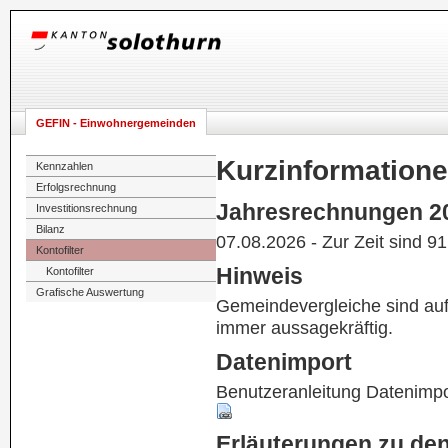
GEFIN - Einwohnergemeinden
Kurzinformation
Kennzahlen
Erfolgsrechnung
Jahresrechnungen 2
Investitionsrechnung
Bilanz
07.08.2026 - Zur Zeit sind 9
Kontofilter
Hinweis
Kontofilter
Grafische Auswertung
Gemeindevergleiche sind au
immer aussagekräftig.
Datenimport
Benutzeranleitung Datenimpo
Erläuterungen zu de