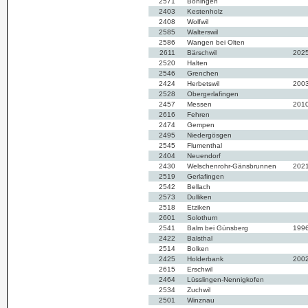
2571
Boningen
2403
Kestenholz
2408
Wolfwil
2585
Walterswil
2586
Wangen bei Olten
2611
Bärschwil
202
2520
Halten
2546
Grenchen
2424
Herbetswil
200
2528
Obergerlafingen
2457
Messen
201
2616
Fehren
2474
Gempen
2495
Niedergösgen
2545
Flumenthal
2404
Neuendorf
2430
Welschenrohr-Gänsbrunnen
202
2519
Gerlafingen
2542
Bellach
2573
Dulliken
2518
Etziken
2601
Solothurn
2541
Balm bei Günsberg
199
2422
Balsthal
2514
Bolken
2425
Holderbank
200
2615
Erschwil
2464
Lüsslingen-Nennigkofen
2534
Zuchwil
2501
Winznau