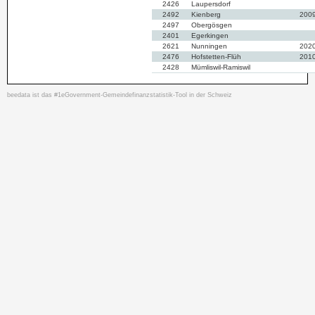
2426
Laupersdorf
2492
Kienberg
200
2497
Obergösgen
2401
Egerkingen
2621
Nunningen
202
2476
Hofstetten-Flüh
201
2428
Mümliswil-Ramiswil
2555
Rüttenen
2532
Subingen
beedata ist das #1eGovernment-Gemeindefinanzstatistik-Tool in der Schweiz
2479
Rodersdorf
2517
Derendingen
2478
Nuglar-St.Pantaleon
200
2456
Lüterswil-Gächliwil