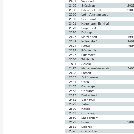
2481
Witterswil
2499
Stüsslingen
202
2503
Erlinsbach SO
200
2526
Lohn-Ammannsegg
2530
Recherswil
2491
Hauenstein-Ifenthal
2579
Hägendorf
2516
Deitingen
2427
Matzendorf
199
2548
Hubersdorf
200
2471
Bättwil
200
2614
Büsserach
2527
Luterbach
2500
Trimbach
2511
Aeschi
2477
Metzerlen-Mariastein
200
2493
Lostorf
2583
Schönenwerd
2581
Olten
2407
Oensingen
2553
Oberdorf
2613
Breitenbach
2461
Schnottwil
2622
Zullwil
2580
Kappel
2547
Günsberg
2550
Langendorf
2472
Büren
200
2513
Biberist
2576
Gretzenbach