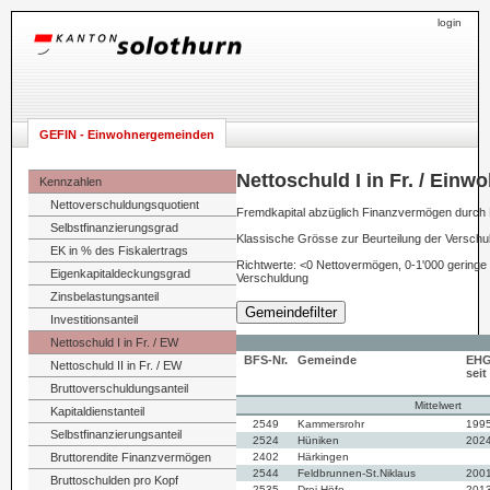
login
GEFIN - Einwohnergemeinden
Nettoschuld I in Fr. / Einw
Kennzahlen
Nettoverschuldungsquotient
Fremdkapital abzüglich Finanzvermögen durch
Selbstfinanzierungsgrad
Klassische Grösse zur Beurteilung der Versch
EK in % des Fiskalertrags
Richtwerte: <0 Nettovermögen, 0-1'000 geringe 
Eigenkapitaldeckungsgrad
Verschuldung
Zinsbelastungsanteil
Gemeindefilter
Investitionsanteil
Nettoschuld I in Fr. / EW
BFS-Nr.
Gemeinde
EH
Nettoschuld II in Fr. / EW
seit
Bruttoverschuldungsanteil
Mittelwert
Kapitaldienstanteil
2549
Kammersrohr
199
Selbstfinanzierungsanteil
2524
Hüniken
202
Bruttorendite Finanzvermögen
2402
Härkingen
2544
Feldbrunnen-St.Niklaus
200
Bruttoschulden pro Kopf
2535
Drei Höfe
201