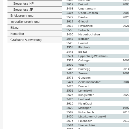
Steuerfuss NP
2612
Beinwil
200
2463
Unterramsern
Steuerfuss JP
2406
Oberbuchsiten
200
Erfolgsrechnung
2572
Däniken
202
Investitionsrechnung
2617
Grindel
2618
Himmelried
202
Bilanz
2556
Selzach
Kontofilter
2405
Niederbuchsiten
2543
Bettlach
Grafische Auswertung
2523
Horriwil
2554
Riedholz
2445
Biezwil
2574
Eppenberg-Wöschnau
2529
Oekingen
200
2502
Wisen
2465
Buchegg
201
2480
Seewen
200
2578
Gunzgen
2421
Aedermannsdorf
200
2473
Dornach
2551
Lommiswil
2525
Kriegstetten
202
2475
Hochwald
2619
Kleinlützel
2620
Meltingen
199
2582
Rickenbach
201
2455
Lüterkofen-Ichertswil
2575
Fulenbach
201
2584
Starrkirch-Wil