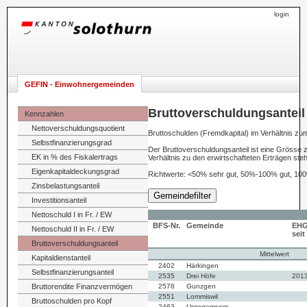
login
GEFIN - Einwohnergemeinden
Bruttoverschuldungsanteil
Kennzahlen
Nettoverschuldungsquotient
Bruttoschulden (Fremdkapital) im Verhältnis z
Selbstfinanzierungsgrad
Der Bruttoverschuldungsanteil ist eine Grösse
EK in % des Fiskalertrags
Verhältnis zu den erwirtschafteten Erträgen st
Eigenkapitaldeckungsgrad
Richtwerte: <50% sehr gut, 50%-100% gut, 100
Zinsbelastungsanteil
Gemeindefilter
Investitionsanteil
Nettoschuld I in Fr. / EW
BFS-Nr.
Gemeinde
EH
Nettoschuld II in Fr. / EW
seit
Bruttoverschuldungsanteil
Mittelwert
Kapitaldienstanteil
2402
Härkingen
Selbstfinanzierungsanteil
2535
Drei Höfe
201
Bruttorendite Finanzvermögen
2578
Gunzgen
2551
Lommiswil
Bruttoschulden pro Kopf
2463
Unterramsern