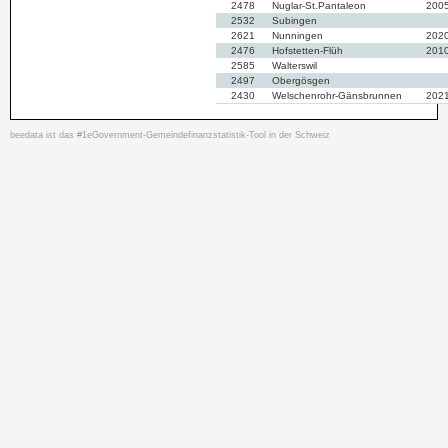
2478
Nuglar-St.Pantaleon
200
2532
Subingen
2621
Nunningen
202
2476
Hofstetten-Flüh
201
2585
Walterswil
2497
Obergösgen
2430
Welschenrohr-Gänsbrunnen
202
2547
Günsberg
2555
Rüttenen
beedata ist das #1eGovernment-Gemeindefinanzstatistik-Tool in der Schweiz
2576
Gretzenbach
2613
Breitenbach
2622
Zullwil
2582
Rickenbach
201