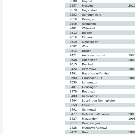
2580
Kappel
2457
Messen
201
2579
Hägendorf
2583
Schönenwerd
2516
Deitingen
2546
Grenchen
2481
Witterswil
2513
Biberist
2616
Fehren
2519
Gerlafingen
2502
Wisen
2514
Bolken
2421
Aedermannsdorf
200
2548
Hubersdorf
200
2615
Erschwil
2424
Herbetswil
200
2491
Hauenstein-Ifenthal
2503
Erlinsbach SO
200
2550
Langendorf
2407
Oensingen
2479
Rodersdorf
2403
Kestenholz
2464
Lüsslingen-Nennigkofen
2553
Oberdorf
2461
Schnottwil
2477
Metzerlen-Mariastein
200
2427
Matzendorf
199
2517
Derendingen
2428
Mümliswil-Ramiswil
2472
Büren
200