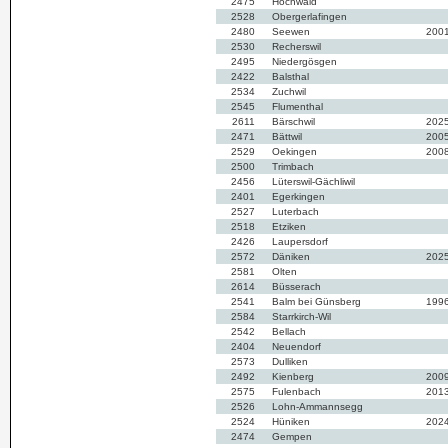
2475
Hochwald
2528
Obergerlafingen
2480
Seewen
200
2530
Recherswil
2495
Niedergösgen
2422
Balsthal
2534
Zuchwil
2545
Flumenthal
2611
Bärschwil
202
2471
Bättwil
200
2529
Oekingen
200
2500
Trimbach
2456
Lüterswil-Gächliwil
2401
Egerkingen
2527
Luterbach
2518
Etziken
2426
Laupersdorf
2572
Däniken
202
2581
Olten
2614
Büsserach
2541
Balm bei Günsberg
199
2584
Starrkirch-Wil
2542
Bellach
2404
Neuendorf
2573
Dulliken
2492
Kienberg
200
2575
Fulenbach
201
2526
Lohn-Ammannsegg
2524
Hüniken
202
2474
Gempen