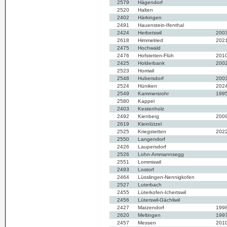
2579
Hägendorf
2520
Halten
2402
Härkingen
2491
Hauenstein-Ifenthal
2424
Herbetswil
200
2618
Himmelried
202
2475
Hochwald
2476
Hofstetten-Flüh
201
2425
Holderbank
200
2523
Horriwil
2548
Hubersdorf
200
2524
Hüniken
202
2549
Kammersrohr
199
2580
Kappel
2403
Kestenholz
2492
Kienberg
200
2619
Kleinlützel
2525
Kriegstetten
202
2550
Langendorf
2426
Laupersdorf
2526
Lohn-Ammannsegg
2551
Lommiswil
2493
Lostorf
2464
Lüsslingen-Nennigkofen
2527
Luterbach
2455
Lüterkofen-Ichertswil
2456
Lüterswil-Gächliwil
2427
Matzendorf
199
2620
Meltingen
199
2457
Messen
201