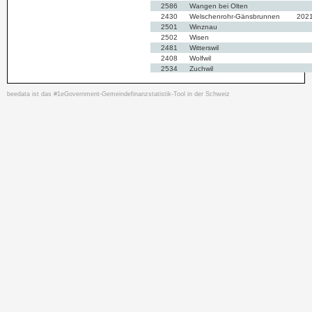
2586
Wangen bei Olten
2430
Welschenrohr-Gänsbrunnen
202
2501
Winznau
2502
Wisen
2481
Witterswil
2408
Wolfwil
2534
Zuchwil
2622
Zullwil
beedata ist das #1eGovernment-Gemeindefinanzstatistik-Tool in der Schweiz