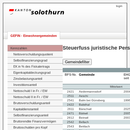
login
GEFIN - Einwohnergemeinden
Steuerfuss juristische Per
Kennzahlen
Nettoverschuldungsquotient
Selbstfinanzierungsgrad
Gemeindefilter
EK in % des Fiskalertrags
Eigenkapitaldeckungsgrad
BFS-Nr.
Gemeinde
EH
seit
Zinsbelastungsanteil
Investitionsanteil
Mittelwert
Nettoschuld I in Fr. / EW
2421
Aedermannsdorf
200
2511
Aeschi
Nettoschuld II in Fr. / EW
2541
Balm bei Günsberg
199
Bruttoverschuldungsanteil
2422
Balsthal
Kapitaldienstanteil
2611
Bärschwil
202
2471
Bättwil
200
Selbstfinanzierungsanteil
2612
Beinwil
200
Bruttorendite Finanzvermögen
2542
Bellach
2543
Bettlach
Bruttoschulden pro Kopf