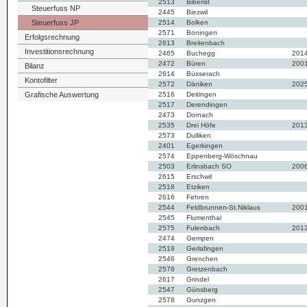
2513
Biberist
Steuerfuss NP
2445
Biezwil
Steuerfuss JP
2514
Bolken
2571
Boningen
Erfolgsrechnung
2613
Breitenbach
Investitionsrechnung
2465
Buchegg
201
2472
Büren
200
Bilanz
2614
Büsserach
Kontofilter
2572
Däniken
202
Grafische Auswertung
2516
Deitingen
2517
Derendingen
2473
Dornach
2535
Drei Höfe
201
2573
Dulliken
2401
Egerkingen
2574
Eppenberg-Wöschnau
2503
Erlinsbach SO
200
2615
Erschwil
2518
Etziken
2616
Fehren
2544
Feldbrunnen-St.Niklaus
200
2545
Flumenthal
2575
Fulenbach
201
2474
Gempen
2519
Gerlafingen
2546
Grenchen
2576
Gretzenbach
2617
Grindel
2547
Günsberg
2578
Gunzgen