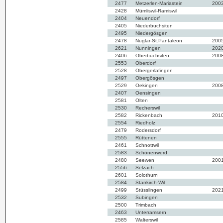
2477
Metzerlen-Mariastein
200
2428
Mümliswil-Ramiswil
2404
Neuendorf
2405
Niederbuchsiten
2495
Niedergösgen
2478
Nuglar-St.Pantaleon
200
2621
Nunningen
202
2406
Oberbuchsiten
200
2553
Oberdorf
2528
Obergerlafingen
2497
Obergösgen
2529
Oekingen
200
2407
Oensingen
2581
Olten
2530
Recherswil
2582
Rickenbach
201
2554
Riedholz
2479
Rodersdorf
2555
Rüttenen
2461
Schnottwil
2583
Schönenwerd
2480
Seewen
200
2556
Selzach
2601
Solothurn
2584
Starrkirch-Wil
2499
Stüsslingen
202
2532
Subingen
2500
Trimbach
2463
Unterramsern
2585
Walterswil