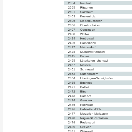
2554
Riedholz
2555
Rüttenen
2601
Solothurn
2403
Kestenholz
2405
Niederbuchsiten
2406
Oberbuchsiten
2407
Oensingen
2408
Wolfwil
2424
Herbetswil
2425
Holderbank
2427
Matzendorf
2428
Mümliswil-Ramiswil
2445
Biezwil
2455
Lüterkofen-Ichertswil
2457
Messen
2461
Schnottwil
2463
Unterramsern
2464
Lüsslingen-Nennigkofen
2465
Buchegg
2471
Bättwil
2472
Büren
2473
Dornach
2474
Gempen
2475
Hochwald
2476
Hofstetten-Flüh
2477
Metzerlen-Mariastein
2478
Nuglar-St.Pantaleon
2479
Rodersdorf
2480
Seewen
2481
Witterswil