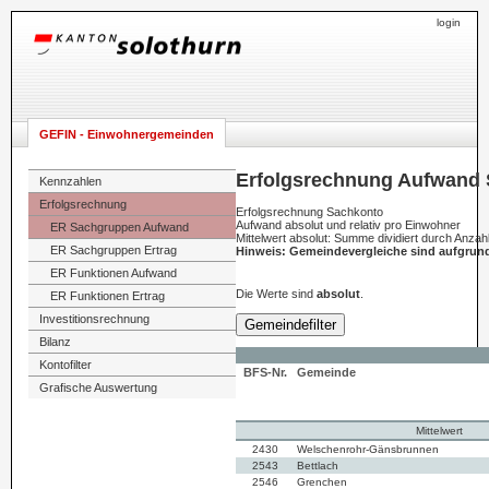
login
GEFIN - Einwohnergemeinden
Erfolgsrechnung Aufwand 
Kennzahlen
Erfolgsrechnung
Erfolgsrechnung Sachkonto
Aufwand absolut und relativ pro Einwohner
ER Sachgruppen Aufwand
Mittelwert absolut: Summe dividiert durch Anza
ER Sachgruppen Ertrag
Hinweis: Gemeindevergleiche sind aufgrun
ER Funktionen Aufwand
Die Werte sind
absolut
.
ER Funktionen Ertrag
Investitionsrechnung
Gemeindefilter
Bilanz
Kontofilter
BFS-Nr.
Gemeinde
Grafische Auswertung
Mittelwert
2430
Welschenrohr-Gänsbrunnen
2543
Bettlach
2546
Grenchen