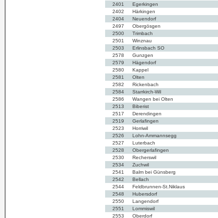
2401
Egerkingen
2402
Härkingen
2404
Neuendorf
2497
Obergösgen
2500
Trimbach
2501
Winznau
2503
Erlinsbach SO
2578
Gunzgen
2579
Hägendorf
2580
Kappel
2581
Olten
2582
Rickenbach
2584
Starrkirch-Wil
2586
Wangen bei Olten
2513
Biberist
2517
Derendingen
2519
Gerlafingen
2523
Horriwil
2526
Lohn-Ammannsegg
2527
Luterbach
2528
Obergerlafingen
2530
Recherswil
2534
Zuchwil
2541
Balm bei Günsberg
2542
Bellach
2544
Feldbrunnen-St.Niklaus
2548
Hubersdorf
2550
Langendorf
2551
Lommiswil
2553
Oberdorf