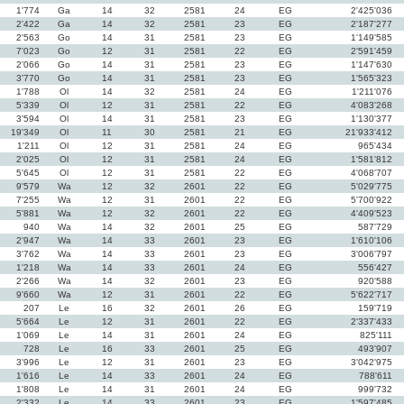
1'774
Ga
14
32
2581
24
EG
2'425'036
2'422
Ga
14
32
2581
23
EG
2'187'277
2'563
Go
14
31
2581
23
EG
1'149'585
7'023
Go
12
31
2581
22
EG
2'591'459
2'066
Go
14
31
2581
23
EG
1'147'630
3'770
Go
14
31
2581
23
EG
1'565'323
1'788
Ol
14
32
2581
24
EG
1'211'076
5'339
Ol
12
31
2581
22
EG
4'083'268
3'594
Ol
14
31
2581
23
EG
1'130'377
19'349
Ol
11
30
2581
21
EG
21'933'412
1'211
Ol
12
31
2581
24
EG
965'434
2'025
Ol
12
31
2581
24
EG
1'581'812
5'645
Ol
12
31
2581
22
EG
4'068'707
9'579
Wa
12
32
2601
22
EG
5'029'775
7'255
Wa
12
31
2601
22
EG
5'700'922
5'881
Wa
12
32
2601
22
EG
4'409'523
940
Wa
14
32
2601
25
EG
587'729
2'947
Wa
14
33
2601
23
EG
1'610'106
3'762
Wa
14
33
2601
23
EG
3'006'797
1'218
Wa
14
33
2601
24
EG
556'427
2'266
Wa
14
32
2601
23
EG
920'588
9'660
Wa
12
31
2601
22
EG
5'622'717
207
Le
16
32
2601
26
EG
159'719
5'664
Le
12
31
2601
22
EG
2'337'433
1'069
Le
14
31
2601
24
EG
825'111
728
Le
16
33
2601
25
EG
493'907
3'996
Le
12
31
2601
23
EG
3'042'975
1'616
Le
14
33
2601
24
EG
788'611
1'808
Le
14
31
2601
24
EG
999'732
2'332
Le
14
33
2601
23
EG
1'597'485