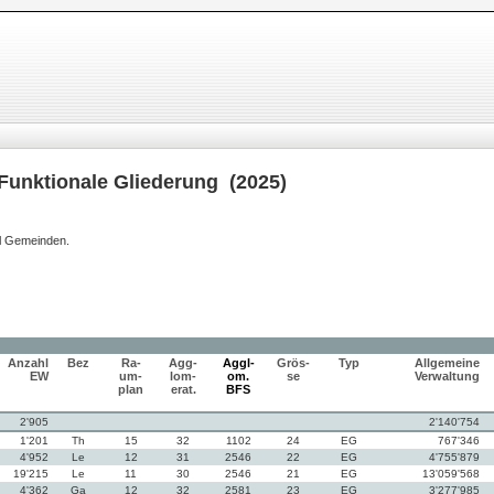
Funktionale Gliederung (2025)
hl Gemeinden.
Anzahl
Bez
Ra-
Agg-
Aggl-
Grös-
Typ
Allgemeine
EW
um-
lom-
om.
se
Verwaltung
plan
erat.
BFS
2'905
2'140'754
1'201
Th
15
32
1102
24
EG
767'346
4'952
Le
12
31
2546
22
EG
4'755'879
19'215
Le
11
30
2546
21
EG
13'059'568
4'362
Ga
12
32
2581
23
EG
3'277'985