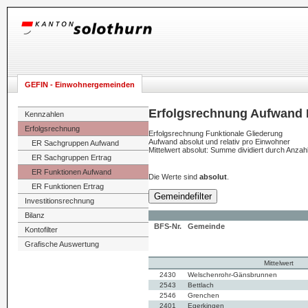
GEFIN - Einwohnergemeinden
Erfolgsrechnung Aufwand 
Kennzahlen
Erfolgsrechnung
Erfolgsrechnung Funktionale Gliederung
Aufwand absolut und relativ pro Einwohner
ER Sachgruppen Aufwand
Mittelwert absolut: Summe dividiert durch Anza
ER Sachgruppen Ertrag
ER Funktionen Aufwand
Die Werte sind
absolut
.
ER Funktionen Ertrag
Gemeindefilter
Investitionsrechnung
Bilanz
BFS-Nr.
Gemeinde
Kontofilter
Grafische Auswertung
Mittelwert
2430
Welschenrohr-Gänsbrunnen
2543
Bettlach
2546
Grenchen
2401
Egerkingen