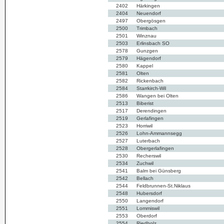
2402
Härkingen
2404
Neuendorf
2497
Obergösgen
2500
Trimbach
2501
Winznau
2503
Erlinsbach SO
2578
Gunzgen
2579
Hägendorf
2580
Kappel
2581
Olten
2582
Rickenbach
2584
Starrkirch-Wil
2586
Wangen bei Olten
2513
Biberist
2517
Derendingen
2519
Gerlafingen
2523
Horriwil
2526
Lohn-Ammannsegg
2527
Luterbach
2528
Obergerlafingen
2530
Recherswil
2534
Zuchwil
2541
Balm bei Günsberg
2542
Bellach
2544
Feldbrunnen-St.Niklaus
2548
Hubersdorf
2550
Langendorf
2551
Lommiswil
2553
Oberdorf
2554
Riedholz