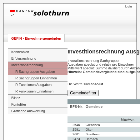
login
GEFIN - Einwohnergemeinden
Investitionsrechnung Aus
Kennzahlen
Erfolgsrechnung
Investitionsrechnung Sachgruppen
Ausgaben absolut und relativ pro Einwohner
Investitionsrechnung
Mittelwert absolut: Summe dividiert durch Anza
IR Sachgruppen Ausgaben
Hinweis: Gemeindevergleiche sind aufgrun
IR Sachgruppen Einnahmen
Die Werte sind
absolut
.
IR Funktionen Ausgaben
IR Funktionen Einnahmen
Gemeindefilter
Bilanz
Kontofilter
BFS-Nr.
Gemeinde
Grafische Auswertung
Mittelwert
2546
Grenchen
2581
Olten
2601
Solothurn
2473
Dornach