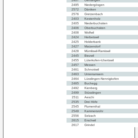
2407
Oensingen
2495
Niedergösgen
2572
Däniken
2576
Gretzenbach
2403
Kestenholz
2405
Niederbuchsiten
2406
Oberbuchsiten
2408
Wolfwil
2424
Herbetswil
2425
Holderbank
2427
Matzendorf
2428
Mümliswil-Ramiswil
2445
Biezwil
2455
Lüterkofen-Ichertswil
2457
Messen
2461
Schnottwil
2463
Unterramsern
2464
Lüsslingen-Nennigkofen
2465
Buchegg
2492
Kienberg
2499
Stüsslingen
2511
Aeschi
2535
Drei Höfe
2545
Flumenthal
2549
Kammersrohr
2556
Selzach
2615
Erschwil
2617
Grindel