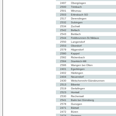
2497
Obergösgen
2500
Trimbach
2501
Winznau
2503
Erlinsbach SO
2517
Derendingen
2532
Subingen
2534
Zuchwil
2542
Bellach
2543
Bettlach
2544
Feldbrunnen-St.Niklaus
2550
Langendorf
2553
Oberdorf
2579
Hägendorf
2580
Kappel
2582
Rickenbach
2584
Starrkirch-Wil
2586
Wangen bei Olten
2401
Egerkingen
2402
Härkingen
2404
Neuendorf
2430
Welschenrohr-Gänsbrunnen
2513
Biberist
2519
Gerlafingen
2523
Horriwil
2530
Recherswil
2541
Balm bei Günsberg
2578
Gunzgen
2471
Bättwil
2472
Büren
2474
Gempen