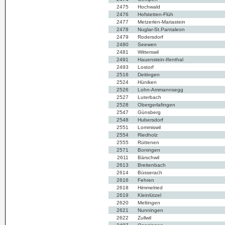
2475
Hochwald
2476
Hofstetten-Flüh
2477
Metzerlen-Mariastein
2478
Nuglar-St.Pantaleon
2479
Rodersdorf
2480
Seewen
2481
Witterswil
2491
Hauenstein-Ifenthal
2493
Lostorf
2516
Deitingen
2524
Hüniken
2526
Lohn-Ammannsegg
2527
Luterbach
2528
Obergerlafingen
2547
Günsberg
2548
Hubersdorf
2551
Lommiswil
2554
Riedholz
2555
Rüttenen
2571
Boningen
2611
Bärschwil
2613
Breitenbach
2614
Büsserach
2616
Fehren
2618
Himmelried
2619
Kleinlützel
2620
Meltingen
2621
Nunningen
2622
Zullwil