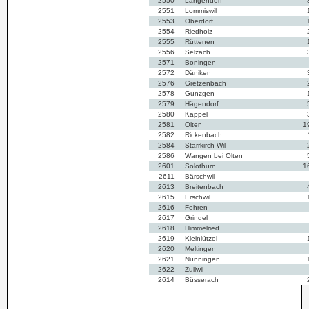
2550
Langendorf
2551
Lommiswil
2553
Oberdorf
2554
Riedholz
2555
Rüttenen
2556
Selzach
2571
Boningen
2572
Däniken
2576
Gretzenbach
2578
Gunzgen
2579
Hägendorf
2580
Kappel
2581
Olten
1
2582
Rickenbach
2584
Starrkirch-Wil
2586
Wangen bei Olten
2601
Solothurn
1
2611
Bärschwil
2613
Breitenbach
2615
Erschwil
2616
Fehren
2617
Grindel
2618
Himmelried
2619
Kleinlützel
2620
Meltingen
2621
Nunningen
2622
Zullwil
2614
Büsserach