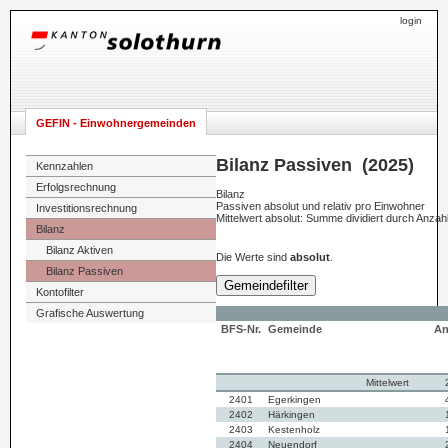
login
GEFIN - Einwohnergemeinden
Bilanz Passiven (2025)
Kennzahlen
Erfolgsrechnung
Bilanz
Passiven absolut und relativ pro Einwohner
Investitionsrechnung
Mittelwert absolut: Summe dividiert durch Anza
Bilanz
Bilanz Aktiven
Die Werte sind
absolut
.
Bilanz Passiven
Gemeindefilter
Kontofilter
Grafische Auswertung
BFS-Nr.
Gemeinde
An
Mittelwert
2401
Egerkingen
2402
Härkingen
2403
Kestenholz
2404
Neuendorf