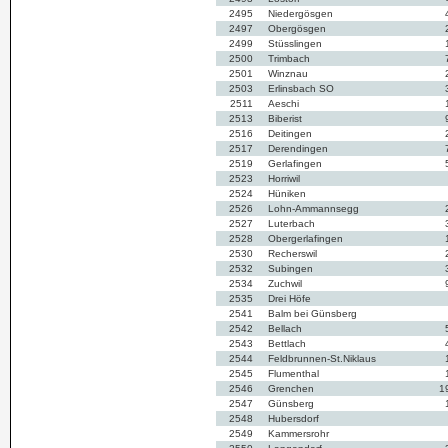
2495
Niedergösgen
2497
Obergösgen
2499
Stüsslingen
2500
Trimbach
2501
Winznau
2503
Erlinsbach SO
2511
Aeschi
2513
Biberist
2516
Deitingen
2517
Derendingen
2519
Gerlafingen
2523
Horriwil
2524
Hüniken
2526
Lohn-Ammannsegg
2527
Luterbach
2528
Obergerlafingen
2530
Recherswil
2532
Subingen
2534
Zuchwil
2535
Drei Höfe
2541
Balm bei Günsberg
2542
Bellach
2543
Bettlach
2544
Feldbrunnen-St.Niklaus
2545
Flumenthal
2546
Grenchen
1
2547
Günsberg
2548
Hubersdorf
2549
Kammersrohr