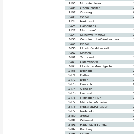
2405
Niederbuchsiten
2406
Oberbuchsiten
2407
Oensingen
2408
Wolfwil
2424
Herbetswil
2425
Holderbank
2427
Matzendorf
2428
Mümliswil-Ramiswil
2430
Welschenrohr-Gänsbrunnen
2445
Biezwil
2455
Lüterkofen-Ichertswil
2457
Messen
2461
Schnottwil
2463
Unterramsern
2464
Lüsslingen-Nennigkofen
2465
Buchegg
2471
Bättwil
2472
Büren
2473
Dornach
2474
Gempen
2475
Hochwald
2476
Hofstetten-Flüh
2477
Metzerlen-Mariastein
2478
Nuglar-St.Pantaleon
2479
Rodersdorf
2480
Seewen
2481
Witterswil
2491
Hauenstein-Ifenthal
2492
Kienberg
2493
Lostorf