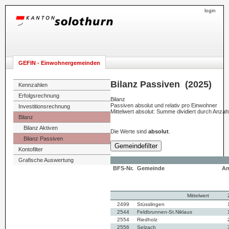
login
GEFIN - Einwohnergemeinden
Bilanz Passiven (2025)
Kennzahlen
Erfolgsrechnung
Bilanz
Passiven absolut und relativ pro Einwohner
Investitionsrechnung
Mittelwert absolut: Summe dividiert durch Anza
Bilanz
Bilanz Aktiven
Die Werte sind
absolut
.
Bilanz Passiven
Gemeindefilter
Kontofilter
Grafische Auswertung
BFS-Nr.
Gemeinde
An
Mittelwert
2499
Stüsslingen
2544
Feldbrunnen-St.Niklaus
2554
Riedholz
2556
Selzach