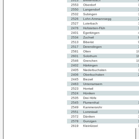
2613
Breitenbach
2553
Oberdorf
2550
Langendorf
2532
Subingen
2526
Lohn-Ammannsegg
2527
Luterbach
2476
Hofstetten-Flüh
2401
Egerkingen
2534
Zuchwil
2513
Biberist
2517
Derendingen
2581
Olten
1
2601
Solothurn
1
2546
Grenchen
1
2402
Härkingen
2405
Niederbuchsiten
2406
Oberbuchsiten
2445
Biezwil
2463
Unterramsern
2523
Horriwil
2524
Hüniken
2535
Drei Höfe
2545
Flumenthal
2549
Kammersrohr
2551
Lommiswil
2572
Däniken
2578
Gunzgen
2619
Kleinlützel