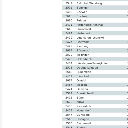
2541
Balm bei Günsberg
2571
Boningen
2480
Seewen
2615
Erschwil
2616
Fehren
2491
Hauenstein-Ifenthal
2618
Himmelried
2424
Herbetswil
2455
Lüterkofen-Ichertswil
2475
Hochwald
2492
Kienberg
2614
Büsserach
2620
Meltingen
2425
Holderbank
2464
Lüsslingen-Nennigkofen
2528
Obergerlafingen
2548
Hubersdorf
2611
Bärschwil
2617
Grindel
2457
Messen
2474
Gempen
2584
Starrkirch-Wil
2472
Büren
2622
Zullwil
2403
Kestenholz
2404
Neuendorf
2547
Günsberg
2516
Deitingen
2530
Recherswil
2543
Bettlach