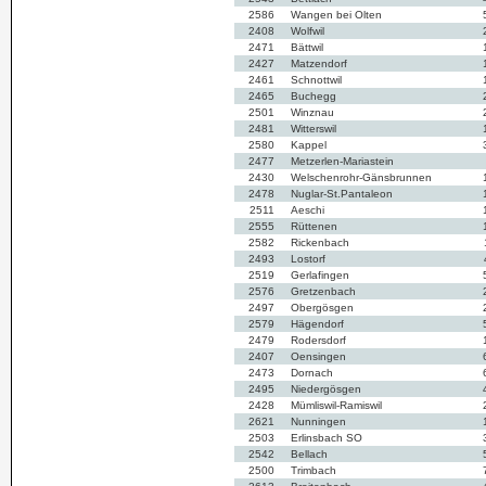
2586
Wangen bei Olten
2408
Wolfwil
2471
Bättwil
2427
Matzendorf
2461
Schnottwil
2465
Buchegg
2501
Winznau
2481
Witterswil
2580
Kappel
2477
Metzerlen-Mariastein
2430
Welschenrohr-Gänsbrunnen
2478
Nuglar-St.Pantaleon
2511
Aeschi
2555
Rüttenen
2582
Rickenbach
2493
Lostorf
2519
Gerlafingen
2576
Gretzenbach
2497
Obergösgen
2579
Hägendorf
2479
Rodersdorf
2407
Oensingen
2473
Dornach
2495
Niedergösgen
2428
Mümliswil-Ramiswil
2621
Nunningen
2503
Erlinsbach SO
2542
Bellach
2500
Trimbach