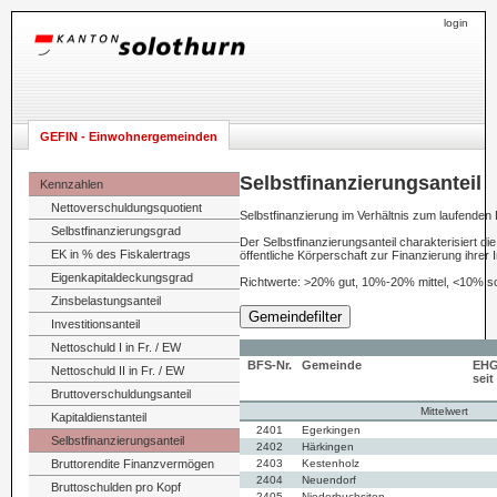
login
GEFIN - Einwohnergemeinden
Selbstfinanzierungsanteil
Kennzahlen
Nettoverschuldungsquotient
Selbstfinanzierung im Verhältnis zum laufenden
Selbstfinanzierungsgrad
Der Selbstfinanzierungsanteil charakterisiert di
EK in % des Fiskalertrags
öffentliche Körperschaft zur Finanzierung ihrer
Eigenkapitaldeckungsgrad
Richtwerte: >20% gut, 10%-20% mittel, <10% s
Zinsbelastungsanteil
Gemeindefilter
Investitionsanteil
Nettoschuld I in Fr. / EW
BFS-Nr.
Gemeinde
EH
Nettoschuld II in Fr. / EW
seit
Bruttoverschuldungsanteil
Mittelwert
Kapitaldienstanteil
2401
Egerkingen
Selbstfinanzierungsanteil
2402
Härkingen
Bruttorendite Finanzvermögen
2403
Kestenholz
2404
Neuendorf
Bruttoschulden pro Kopf
2405
Niederbuchsiten