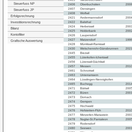
Steuerfuss NP
2406
Oberbuchsiten
200
2407
Oensingen
Steuerfuss JP
2408
Wolfwil
Erfolgsrechnung
2421
Aedermannsdorf
200
Investitionsrechnung
2422
Balsthal
2424
Herbetswil
200
Bilanz
2425
Holderbank
200
Kontofilter
2426
Laupersdorf
2427
Matzendorf
199
Grafische Auswertung
2428
Mümliswil-Ramiswil
2430
Welschenrohr-Gänsbrunnen
202
2445
Biezwil
2455
Lüterkofen-Ichertswil
2456
Lüterswil-Gächliwil
2457
Messen
201
2461
Schnottwil
2463
Unterramsern
2464
Lüsslingen-Nennigkofen
2465
Buchegg
201
2471
Bättwil
200
2472
Büren
200
2473
Dornach
2474
Gempen
2475
Hochwald
2476
Hofstetten-Flüh
201
2477
Metzerlen-Mariastein
200
2478
Nuglar-St.Pantaleon
200
2479
Rodersdorf
2480
Seewen
200