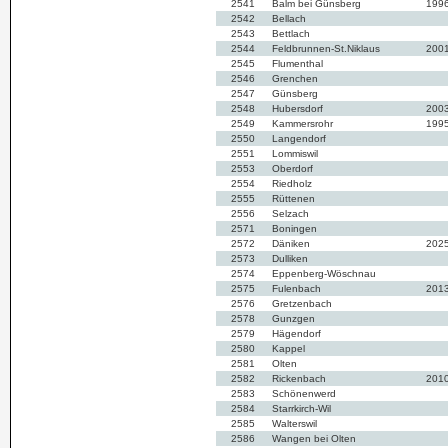
2541
Balm bei Günsberg
199
2542
Bellach
2543
Bettlach
2544
Feldbrunnen-St.Niklaus
200
2545
Flumenthal
2546
Grenchen
2547
Günsberg
2548
Hubersdorf
200
2549
Kammersrohr
199
2550
Langendorf
2551
Lommiswil
2553
Oberdorf
2554
Riedholz
2555
Rüttenen
2556
Selzach
2571
Boningen
2572
Däniken
202
2573
Dulliken
2574
Eppenberg-Wöschnau
2575
Fulenbach
201
2576
Gretzenbach
2578
Gunzgen
2579
Hägendorf
2580
Kappel
2581
Olten
2582
Rickenbach
201
2583
Schönenwerd
2584
Starrkirch-Wil
2585
Walterswil
2586
Wangen bei Olten