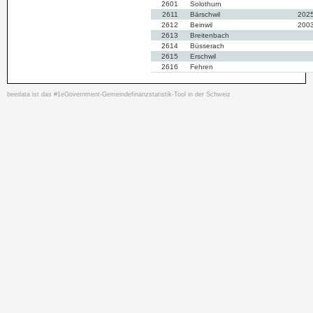
2601
Solothurn
2611
Bärschwil
202
2612
Beinwil
200
2613
Breitenbach
2614
Büsserach
2615
Erschwil
2616
Fehren
2617
Grindel
2618
Himmelried
202
beedata ist das #1eGovernment-Gemeindefinanzstatistik-Tool in der Schweiz
2619
Kleinlützel
2620
Meltingen
199
2621
Nunningen
202
2622
Zullwil