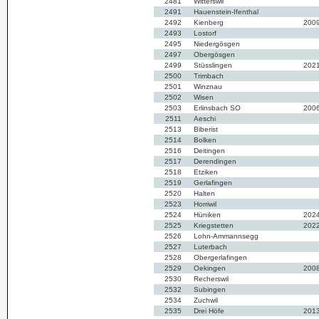
2481
Witterswil
2491
Hauenstein-Ifenthal
2492
Kienberg
200
2493
Lostorf
2495
Niedergösgen
2497
Obergösgen
2499
Stüsslingen
202
2500
Trimbach
2501
Winznau
2502
Wisen
2503
Erlinsbach SO
200
2511
Aeschi
2513
Biberist
2514
Bolken
2516
Deitingen
2517
Derendingen
2518
Etziken
2519
Gerlafingen
2520
Halten
2523
Horriwil
2524
Hüniken
202
2525
Kriegstetten
202
2526
Lohn-Ammannsegg
2527
Luterbach
2528
Obergerlafingen
2529
Oekingen
200
2530
Recherswil
2532
Subingen
2534
Zuchwil
2535
Drei Höfe
201