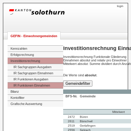
login
GEFIN - Einwohnergemeinden
Investitionsrechnung Einn
Kennzahlen
Erfolgsrechnung
Investitionsrechnung Funktionale Gliederung
Einnahmen absolut und relativ pro Einwohner
Investitionsrechnung
Mittelwert absolut: Summe dividiert durch Anza
IR Sachgruppen Ausgaben
IR Sachgruppen Einnahmen
Die Werte sind
absolut
.
IR Funktionen Ausgaben
Gemeindefilter
IR Funktionen Einnahmen
Bilanz
BFS-Nr.
Gemeinde
Kontofilter
Grafische Auswertung
Mittelwert
2472
Büren
2611
Bärschwil
2519
Gerlafingen
2556
Selzach