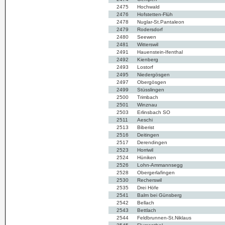
2475
Hochwald
2476
Hofstetten-Flüh
2478
Nuglar-St.Pantaleon
2479
Rodersdorf
2480
Seewen
2481
Witterswil
2491
Hauenstein-Ifenthal
2492
Kienberg
2493
Lostorf
2495
Niedergösgen
2497
Obergösgen
2499
Stüsslingen
2500
Trimbach
2501
Winznau
2503
Erlinsbach SO
2511
Aeschi
2513
Biberist
2516
Deitingen
2517
Derendingen
2523
Horriwil
2524
Hüniken
2526
Lohn-Ammannsegg
2528
Obergerlafingen
2530
Recherswil
2535
Drei Höfe
2541
Balm bei Günsberg
2542
Bellach
2543
Bettlach
2544
Feldbrunnen-St.Niklaus