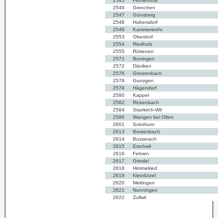
2545
Flumenthal
2546
Grenchen
2547
Günsberg
2548
Hubersdorf
2549
Kammersrohr
2553
Oberdorf
2554
Riedholz
2555
Rüttenen
2571
Boningen
2572
Däniken
2576
Gretzenbach
2578
Gunzgen
2579
Hägendorf
2580
Kappel
2582
Rickenbach
2584
Starrkirch-Wil
2586
Wangen bei Olten
2601
Solothurn
2613
Breitenbach
2614
Büsserach
2615
Erschwil
2616
Fehren
2617
Grindel
2618
Himmelried
2619
Kleinlützel
2620
Meltingen
2621
Nunningen
2622
Zullwil