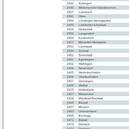
2532
Subingen
2430
Welschenrohr-Gänsbrunnen
2527
Luterbach
2581
Olten
2464
Lüsslingen-Nennigkofen
2455
Lüterkofen-Ichertswil
2424
Herbetswil
2550
Langendorf
2403
Kestenholz
2477
Metzerlen-Mariastein
2551
Lommiswil
2534
Zuchwil
2461
Schnottwil
2401
Egerkingen
2402
Härkingen
2404
Neuendorf
2405
Niederbuchsiten
2406
Oberbuchsiten
2407
Oensingen
2408
Wolfwil
2425
Holderbank
2427
Matzendorf
2428
Mümliswil-Ramiswil
2445
Biezwil
2457
Messen
2463
Unterramsern
2465
Buchegg
2471
Bättwil
2473
Dornach
2474
Gempen