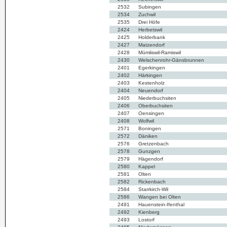
2532
Subingen
2534
Zuchwil
2535
Drei Höfe
2424
Herbetswil
2425
Holderbank
2427
Matzendorf
2428
Mümliswil-Ramiswil
2430
Welschenrohr-Gänsbrunnen
2401
Egerkingen
2402
Härkingen
2403
Kestenholz
2404
Neuendorf
2405
Niederbuchsiten
2406
Oberbuchsiten
2407
Oensingen
2408
Wolfwil
2571
Boningen
2572
Däniken
2576
Gretzenbach
2578
Gunzgen
2579
Hägendorf
2580
Kappel
2581
Olten
2582
Rickenbach
2584
Starrkirch-Wil
2586
Wangen bei Olten
2491
Hauenstein-Ifenthal
2492
Kienberg
2493
Lostorf