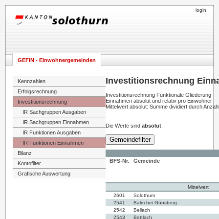
login
GEFIN - Einwohnergemeinden
Investitionsrechnung Einn
Kennzahlen
Erfolgsrechnung
Investitionsrechnung Funktionale Gliederung
Einnahmen absolut und relativ pro Einwohner
Investitionsrechnung
Mittelwert absolut: Summe dividiert durch Anza
IR Sachgruppen Ausgaben
IR Sachgruppen Einnahmen
Die Werte sind
absolut
.
IR Funktionen Ausgaben
Gemeindefilter
IR Funktionen Einnahmen
Bilanz
BFS-Nr.
Gemeinde
Kontofilter
Grafische Auswertung
Mittelwert
2601
Solothurn
2541
Balm bei Günsberg
2542
Bellach
2543
Bettlach