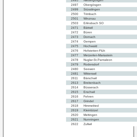
2495
Niedergösgen
2497
Obergösgen
2499
Stüsslingen
2500
Trimbach
2501
Winznau
2503
Erlinsbach SO
2471
Bättwil
2472
Büren
2473
Dornach
2474
Gempen
2475
Hochwald
2476
Hofstetten-Flüh
2477
Metzerlen-Mariastein
2478
Nuglar-St.Pantaleon
2479
Rodersdorf
2480
Seewen
2481
Witterswil
2611
Bärschwil
2613
Breitenbach
2614
Büsserach
2615
Erschwil
2616
Fehren
2617
Grindel
2618
Himmelried
2619
Kleinlützel
2620
Meltingen
2621
Nunningen
2622
Zullwil