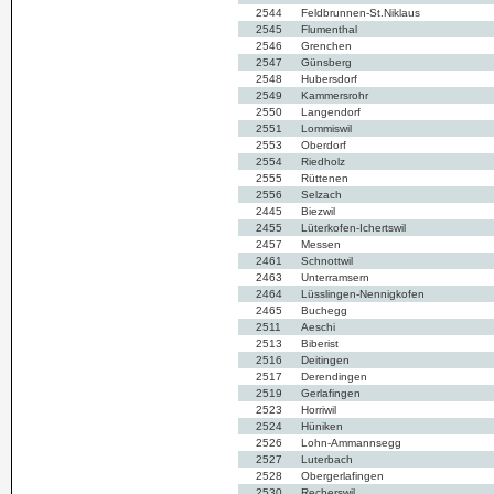
2544
Feldbrunnen-St.Niklaus
2545
Flumenthal
2546
Grenchen
2547
Günsberg
2548
Hubersdorf
2549
Kammersrohr
2550
Langendorf
2551
Lommiswil
2553
Oberdorf
2554
Riedholz
2555
Rüttenen
2556
Selzach
2445
Biezwil
2455
Lüterkofen-Ichertswil
2457
Messen
2461
Schnottwil
2463
Unterramsern
2464
Lüsslingen-Nennigkofen
2465
Buchegg
2511
Aeschi
2513
Biberist
2516
Deitingen
2517
Derendingen
2519
Gerlafingen
2523
Horriwil
2524
Hüniken
2526
Lohn-Ammannsegg
2527
Luterbach
2528
Obergerlafingen
2530
Recherswil