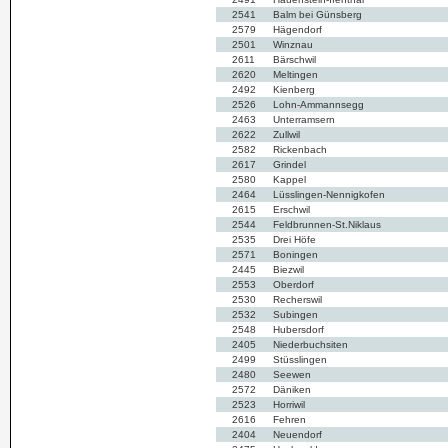
2541
Balm bei Günsberg
2579
Hägendorf
2501
Winznau
2611
Bärschwil
2620
Meltingen
2492
Kienberg
2526
Lohn-Ammannsegg
2463
Unterramsern
2622
Zullwil
2582
Rickenbach
2617
Grindel
2580
Kappel
2464
Lüsslingen-Nennigkofen
2615
Erschwil
2544
Feldbrunnen-St.Niklaus
2535
Drei Höfe
2571
Boningen
2445
Biezwil
2553
Oberdorf
2530
Recherswil
2532
Subingen
2548
Hubersdorf
2405
Niederbuchsiten
2499
Stüsslingen
2480
Seewen
2572
Däniken
2523
Horriwil
2616
Fehren
2404
Neuendorf