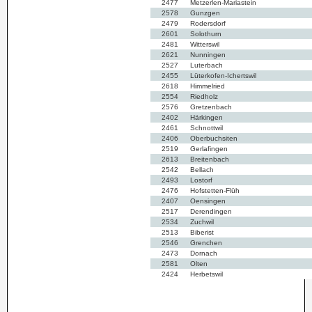
2477
Metzerlen-Mariastein
2578
Gunzgen
2479
Rodersdorf
2601
Solothurn
2481
Witterswil
2621
Nunningen
2527
Luterbach
2455
Lüterkofen-Ichertswil
2618
Himmelried
2554
Riedholz
2576
Gretzenbach
2402
Härkingen
2461
Schnottwil
2406
Oberbuchsiten
2519
Gerlafingen
2613
Breitenbach
2542
Bellach
2493
Lostorf
2476
Hofstetten-Flüh
2407
Oensingen
2517
Derendingen
2534
Zuchwil
2513
Biberist
2546
Grenchen
2473
Dornach
2581
Olten
2424
Herbetswil