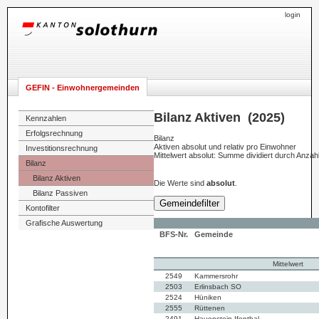
login
GEFIN - Einwohnergemeinden
Bilanz Aktiven (2025)
Kennzahlen
Erfolgsrechnung
Bilanz
Aktiven absolut und relativ pro Einwohner
Investitionsrechnung
Mittelwert absolut: Summe dividiert durch Anza
Bilanz
Bilanz Aktiven
Die Werte sind
absolut
.
Bilanz Passiven
Gemeindefilter
Kontofilter
Grafische Auswertung
BFS-Nr.
Gemeinde
Mittelwert
2549
Kammersrohr
2503
Erlinsbach SO
2524
Hüniken
2555
Rüttenen
2491
Hauenstein-Ifenthal