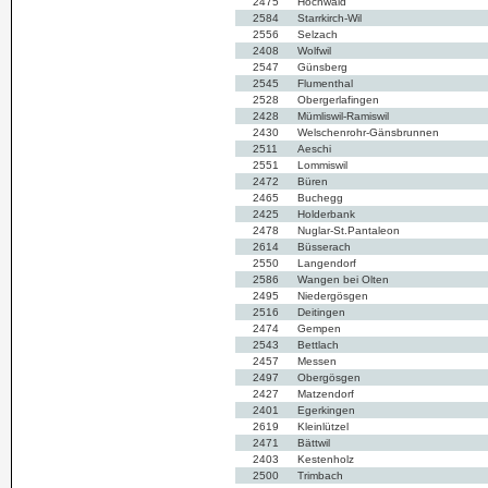
2475
Hochwald
2584
Starrkirch-Wil
2556
Selzach
2408
Wolfwil
2547
Günsberg
2545
Flumenthal
2528
Obergerlafingen
2428
Mümliswil-Ramiswil
2430
Welschenrohr-Gänsbrunnen
2511
Aeschi
2551
Lommiswil
2472
Büren
2465
Buchegg
2425
Holderbank
2478
Nuglar-St.Pantaleon
2614
Büsserach
2550
Langendorf
2586
Wangen bei Olten
2495
Niedergösgen
2516
Deitingen
2474
Gempen
2543
Bettlach
2457
Messen
2497
Obergösgen
2427
Matzendorf
2401
Egerkingen
2619
Kleinlützel
2471
Bättwil
2403
Kestenholz
2500
Trimbach