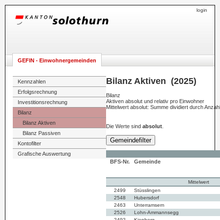
login
GEFIN - Einwohnergemeinden
Bilanz Aktiven (2025)
Kennzahlen
Erfolgsrechnung
Bilanz
Aktiven absolut und relativ pro Einwohner
Investitionsrechnung
Mittelwert absolut: Summe dividiert durch Anza
Bilanz
Bilanz Aktiven
Die Werte sind
absolut
.
Bilanz Passiven
Gemeindefilter
Kontofilter
Grafische Auswertung
BFS-Nr.
Gemeinde
Mittelwert
2499
Stüsslingen
2548
Hubersdorf
2463
Unterramsern
2526
Lohn-Ammannsegg
2492
Kienberg