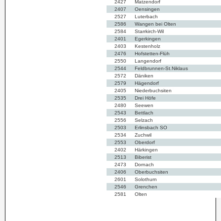
2427
Matzendorf
2407
Oensingen
2527
Luterbach
2586
Wangen bei Olten
2584
Starrkirch-Wil
2401
Egerkingen
2403
Kestenholz
2476
Hofstetten-Flüh
2550
Langendorf
2544
Feldbrunnen-St.Niklaus
2572
Däniken
2579
Hägendorf
2405
Niederbuchsiten
2535
Drei Höfe
2480
Seewen
2543
Bettlach
2556
Selzach
2503
Erlinsbach SO
2534
Zuchwil
2553
Oberdorf
2402
Härkingen
2513
Biberist
2473
Dornach
2406
Oberbuchsiten
2601
Solothurn
2546
Grenchen
2581
Olten