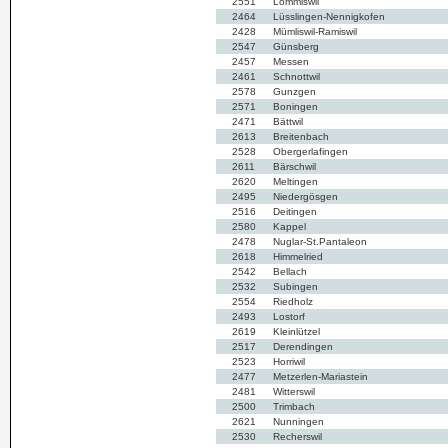
2551
Lommiswil
2464
Lüsslingen-Nennigkofen
2428
Mümliswil-Ramiswil
2547
Günsberg
2457
Messen
2461
Schnottwil
2578
Gunzgen
2571
Boningen
2471
Bättwil
2613
Breitenbach
2528
Obergerlafingen
2611
Bärschwil
2620
Meltingen
2495
Niedergösgen
2516
Deitingen
2580
Kappel
2478
Nuglar-St.Pantaleon
2618
Himmelried
2542
Bellach
2532
Subingen
2554
Riedholz
2493
Lostorf
2619
Kleinlützel
2517
Derendingen
2523
Horriwil
2477
Metzerlen-Mariastein
2481
Witterswil
2500
Trimbach
2621
Nunningen
2530
Recherswil