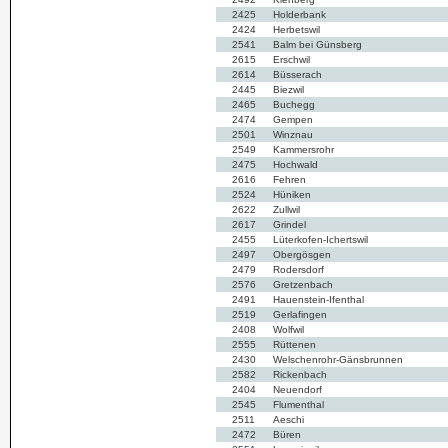
2425
Holderbank
2424
Herbetswil
2541
Balm bei Günsberg
2615
Erschwil
2614
Büsserach
2445
Biezwil
2465
Buchegg
2474
Gempen
2501
Winznau
2549
Kammersrohr
2475
Hochwald
2616
Fehren
2524
Hüniken
2622
Zullwil
2617
Grindel
2455
Lüterkofen-Ichertswil
2497
Obergösgen
2479
Rodersdorf
2576
Gretzenbach
2491
Hauenstein-Ifenthal
2519
Gerlafingen
2408
Wolfwil
2555
Rüttenen
2430
Welschenrohr-Gänsbrunnen
2582
Rickenbach
2404
Neuendorf
2545
Flumenthal
2511
Aeschi
2472
Büren