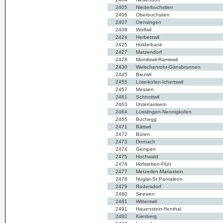
2405
Niederbuchsiten
2406
Oberbuchsiten
2407
Oensingen
2408
Wolfwil
2424
Herbetswil
2425
Holderbank
2427
Matzendorf
2428
Mümliswil-Ramiswil
2430
Welschenrohr-Gänsbrunnen
2445
Biezwil
2455
Lüterkofen-Ichertswil
2457
Messen
2461
Schnottwil
2463
Unterramsern
2464
Lüsslingen-Nennigkofen
2465
Buchegg
2471
Bättwil
2472
Büren
2473
Dornach
2474
Gempen
2475
Hochwald
2476
Hofstetten-Flüh
2477
Metzerlen-Mariastein
2478
Nuglar-St.Pantaleon
2479
Rodersdorf
2480
Seewen
2481
Witterswil
2491
Hauenstein-Ifenthal
2492
Kienberg