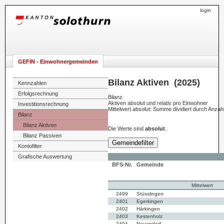
login
GEFIN - Einwohnergemeinden
Bilanz Aktiven (2025)
Kennzahlen
Erfolgsrechnung
Bilanz
Aktiven absolut und relativ pro Einwohner
Investitionsrechnung
Mittelwert absolut: Summe dividiert durch Anza
Bilanz
Bilanz Aktiven
Die Werte sind
absolut
.
Bilanz Passiven
Gemeindefilter
Kontofilter
Grafische Auswertung
BFS-Nr.
Gemeinde
Mittelwert
2499
Stüsslingen
2401
Egerkingen
2402
Härkingen
2403
Kestenholz
2404
Neuendorf