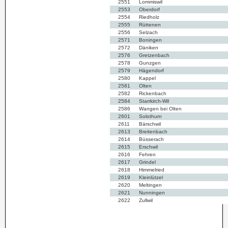
2551
Lommiswil
2553
Oberdorf
2554
Riedholz
2555
Rüttenen
2556
Selzach
2571
Boningen
2572
Däniken
2576
Gretzenbach
2578
Gunzgen
2579
Hägendorf
2580
Kappel
2581
Olten
2582
Rickenbach
2584
Starrkirch-Wil
2586
Wangen bei Olten
2601
Solothurn
2611
Bärschwil
2613
Breitenbach
2614
Büsserach
2615
Erschwil
2616
Fehren
2617
Grindel
2618
Himmelried
2619
Kleinlützel
2620
Meltingen
2621
Nunningen
2622
Zullwil