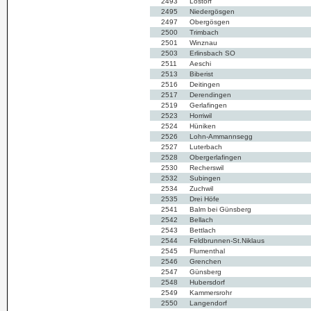
2493
Lostorf
2495
Niedergösgen
2497
Obergösgen
2500
Trimbach
2501
Winznau
2503
Erlinsbach SO
2511
Aeschi
2513
Biberist
2516
Deitingen
2517
Derendingen
2519
Gerlafingen
2523
Horriwil
2524
Hüniken
2526
Lohn-Ammannsegg
2527
Luterbach
2528
Obergerlafingen
2530
Recherswil
2532
Subingen
2534
Zuchwil
2535
Drei Höfe
2541
Balm bei Günsberg
2542
Bellach
2543
Bettlach
2544
Feldbrunnen-St.Niklaus
2545
Flumenthal
2546
Grenchen
2547
Günsberg
2548
Hubersdorf
2549
Kammersrohr
2550
Langendorf